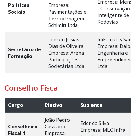
Empresa: Menso
Políticas
Empresa:
- Conservação
Sociais
Pavimentações e
Inteligente de
Terraplenagem
Rodovias
Schimitt Ltda
Lincoln Josias
Idilson dos Sant
Dias de Oliveira
Empresa: Dalba
Secretário de
Empresa: Arena
Engenharia e
Formação
Participações
Empreendiment
Societárias Ltda
Ltda
Conselho Fiscal
Cargo
Efetivo
Suplente
João Pedro
Eder da Silva
Conselheiro
Cassiano
Empresa: MLC Infra
Fiscal 1
Empresa: