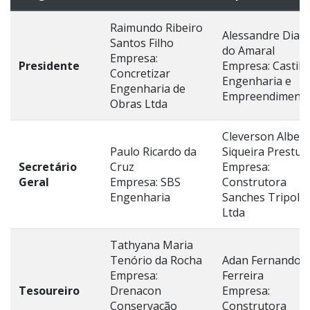
Raimundo Ribeiro
Alessandre Dias
Santos Filho
do Amaral
Empresa:
Presidente
Empresa: Castilh
Concretizar
Engenharia e
Engenharia de
Empreendiment
Obras Ltda
Cleverson Albert
Paulo Ricardo da
Siqueira Prestup
Secretário
Cruz
Empresa:
Geral
Empresa: SBS
Construtora
Engenharia
Sanches Tripolo
Ltda
Tathyana Maria
Tenório da Rocha
Adan Fernando
Empresa:
Ferreira
Tesoureiro
Drenacon
Empresa:
Conservação
Construtora