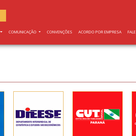
COMUNICAÇÃO
CONVENÇÕES
ACORDO POR EMPRESA
FAL
Departamento
Central Única
Intersindical de
dos
Estatística e
Trabalhadores
Estudos
do Paraná
Socioeconômicos