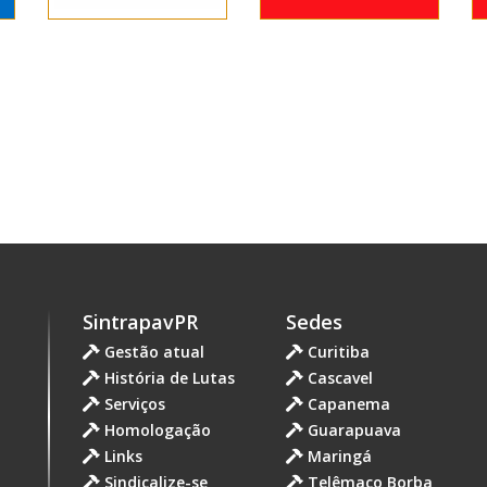
SintrapavPR
Sedes
Gestão atual
Curitiba
História de Lutas
Cascavel
Serviços
Capanema
Homologação
Guarapuava
Links
Maringá
Sindicalize-se
Telêmaco Borba