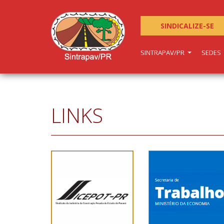
SINDICALIZE-SE
SINTRAPAV/PR
SEDES
LINKS
Secretaria
Sicepot-PR
de
Trabalho